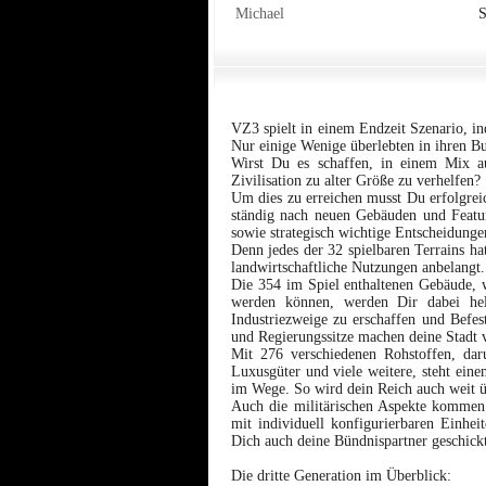
Michael
S
VZ3 spielt in einem Endzeit Szenario, ind
Nur einige Wenige überlebten in ihren B
Wirst Du es schaffen, in einem Mix au
Zivilisation zu alter Größe zu verhelfen?
Um dies zu erreichen musst Du erfolgrei
ständig nach neuen Gebäuden und Featur
sowie strategisch wichtige Entscheidunge
Denn jedes der 32 spielbaren Terrains h
landwirtschaftliche Nutzungen anbelangt.
Die 354 im Spiel enthaltenen Gebäude, 
werden können, werden Dir dabei he
Industriezweige zu erschaffen und Befes
und Regierungssitze machen deine Stadt
Mit 276 verschiedenen Rohstoffen, daru
Luxusgüter und viele weitere, steht ein
im Wege. So wird dein Reich auch weit ü
Auch die militärischen Aspekte kommen
mit individuell konfigurierbaren Einhei
Dich auch deine Bündnispartner geschickt
Die dritte Generation im Überblick: