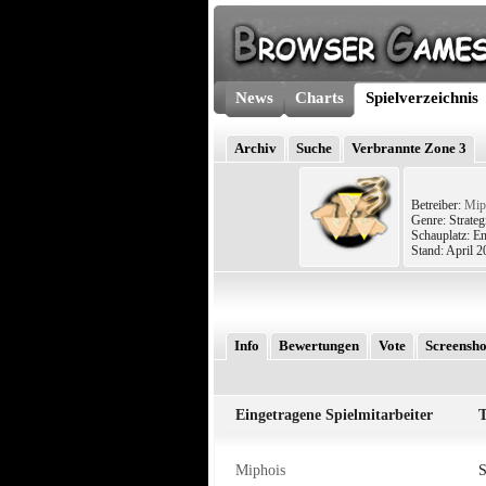
News
Charts
Spielverzeichnis
Archiv
Suche
Verbrannte Zone 3
Betreiber:
Mip
Genre: Strateg
Schauplatz: En
Stand: April 
Info
Bewertungen
Vote
Screensho
Eingetragene Spielmitarbeiter
T
Miphois
S