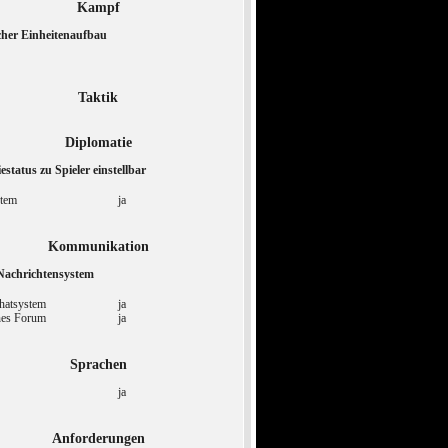
Kampf
her Einheitenaufbau
Taktik
Diplomatie
estatus zu Spieler einstellbar
stem
ja
Kommunikation
Nachrichtensystem
Chatsystem
ja
rnes Forum
ja
Sprachen
ja
Anforderungen