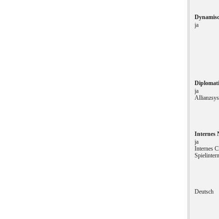
Dynamisc
ja
Diplomati
ja
Allianzsy
Internes 
ja
Internes 
Spielinte
Deutsch