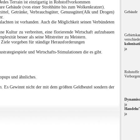
 Jedes Terrain ist einzigartig in Rohstoffvorkommen
bare Gebäude (von einer Strohhütte bis zum Wolkenkratzer).
ittel, Getränke, Verbrauchsgüter, Genussgüter(Alk und Drogen)
Gebäude
hr.
achten ist vorhanden. Auch die Möglichkeit seinen Verbündeten
eine Kultur zu verbreiten, eine florierende Wirtschaft aufzubauen
Gebietskar
lexität besser als seine Mitstreiter zu Meistern.
verschiede
e Ziele vorgeben für ständige Herausforderungen
kolonisat
ja
ustrategiespiele und Wirtschafts-Stimulationen die es gibt.
Rohstoffe
Verborge
opups und ähnliches.
en. Es Gewinnt nicht der mit dem größten Geldbeutel sondern der
Dynamisc
ja
Handeln/
ja