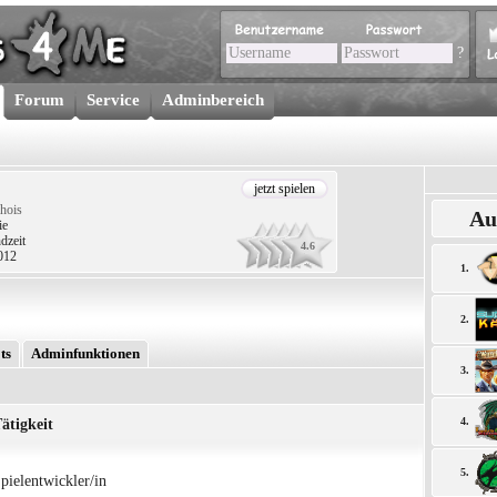
?
Forum
Service
Adminbereich
jetzt spielen
hois
Au
ie
dzeit
4.6
2012
1.
2.
ts
Adminfunktionen
3.
4.
ätigkeit
5.
pielentwickler/in