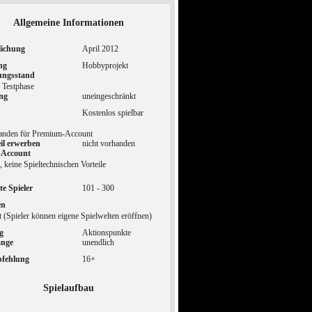
Allgemeine Informationen
lichung
April 2012
ng
Hobbyprojekt
ungsstand
e Testphase
ng
uneingeschränkt
Kostenlos spielbar
handen für Premium-Account
eil erwerben
nicht vorhanden
-Account
 keine Spieltechnischen Vorteile
te Spieler
101 - 300
en
 (Spieler können eigene Spielwelten eröffnen)
g
Aktionspunkte
änge
unendlich
pfehlung
16+
Spielaufbau