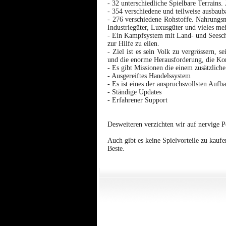
- 32 unterschiedliche Spielbare Terrains.
- 354 verschiedene und teilweise ausbau
- 276 verschiedene Rohstoffe. Nahrungsm
Industriegüter, Luxusgüter und vieles me
- Ein Kampfsystem mit Land- und Seeschl
zur Hilfe zu eilen.
- Ziel ist es sein Volk zu vergrössern, s
und die enorme Herausforderung, die Komp
- Es gibt Missionen die einem zusätzlich
- Ausgereiftes Handelssystem
- Es ist eines der anspruchsvollsten Aufba
- Ständige Updates
- Erfahrener Support
Desweiteren verzichten wir auf nervige P
Auch gibt es keine Spielvorteile zu kauf
Beste.