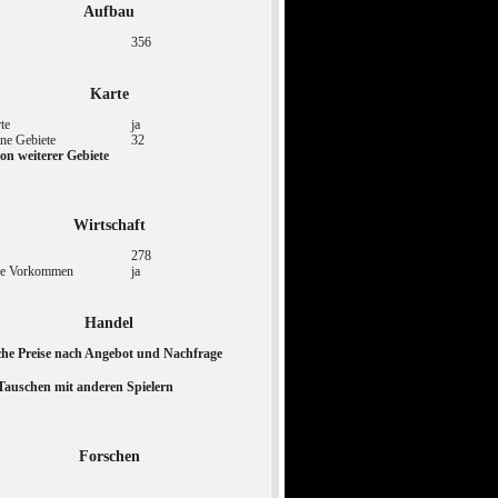
Aufbau
356
Karte
te
ja
ne Gebiete
32
ion weiterer Gebiete
Wirtschaft
278
ne Vorkommen
ja
Handel
he Preise nach Angebot und Nachfrage
Tauschen mit anderen Spielern
Forschen