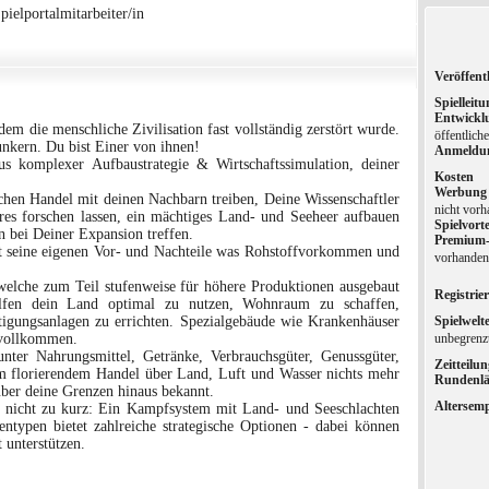
pielportalmitarbeiter/in
Veröffent
Spielleitu
Entwickl
em die menschliche Zivilisation fast vollständig zerstört wurde.
öffentlich
unkern. Du bist Einer von ihnen!
Anmeldu
s komplexer Aufbaustrategie & Wirtschaftssimulation, deiner
Kosten
Werbung
chen Handel mit deinen Nachbarn treiben, Deine Wissenschaftler
nicht vor
es forschen lassen, ein mächtiges Land- und Seeheer aufbauen
Spielvort
n bei Deiner Expansion treffen.
Premium
at seine eigenen Vor- und Nachteile was Rohstoffvorkommen und
vorhanden,
welche zum Teil stufenweise für höhere Produktionen ausgebaut
Registrier
lfen dein Land optimal zu nutzen, Wohnraum zu schaffen,
tigungsanlagen zu errichten. Spezialgebäude wie Krankenhäuser
Spielwelt
 vollkommen.
unbegrenzt
nter Nahrungsmittel, Getränke, Verbrauchsgüter, Genussgüter,
Zeitteilun
em florierendem Handel über Land, Luft und Wasser nichts mehr
Rundenl
ber deine Grenzen hinaus bekannt.
Altersem
 nicht zu kurz: Ein Kampfsystem mit Land- und Seeschlachten
tentypen bietet zahlreiche strategische Optionen - dabei können
 unterstützen.